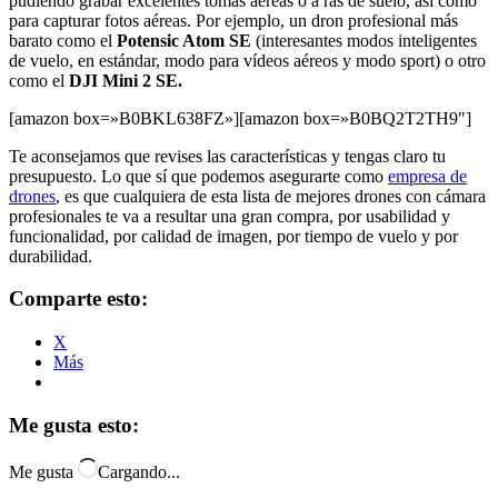
pudiendo grabar excelentes tomas aéreas o a ras de suelo, así como
para capturar fotos aéreas. Por ejemplo, un dron profesional más
barato como el
Potensic Atom SE
(interesantes modos inteligentes
de vuelo, en estándar, modo para vídeos aéreos y modo sport) o otro
como el
DJI Mini 2 SE.
[amazon box=»B0BKL638FZ»][amazon box=»B0BQ2T2TH9″]
Te aconsejamos que revises las características y tengas claro tu
presupuesto. Lo que sí que podemos asegurarte como
empresa de
drones
, es que cualquiera de esta lista de mejores drones con cámara
profesionales te va a resultar una gran compra, por usabilidad y
funcionalidad, por calidad de imagen, por tiempo de vuelo y por
durabilidad.
Comparte esto:
X
Más
Me gusta esto:
Me gusta
Cargando...