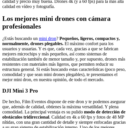
calidad y precio muy buena. Drones 4k (y a 60 fps) para la más alta
calidad en vídeo y fotografía.
Los mejores mini drones con cámara
profesionales
¿Estás buscando un
mini dron
?
Pequeños, ligeros, compactos y,
normalmente, drones plegables.
El máximo confort para los
usuarios y usuarias. Y es que, cada vez, gracias a que se fabrican
mejores microchips y más pequeños, así como sistemas de
estabilización también de menor tamaño y, por supuesto, drones más
resistentes con materiales más ligeros, que permiten reducir su
estructura general. Si estás buscando estas características (poco peso,
comodidad y que sean mini drones plegables), te presentamos el
mejor mini dron, en nuestra opinión, de todo el mercado.
DJI Mini 3 Pro
De hecho, Film Eventos dispone de este dron y te podemos asegurar
que, además de calidad, obtienes la máxima versatilidad. Y plena
comodidad. La principal ventaja es su pulido
modo de detección de
obstáculos tridireccional
. Calidad en 4k a 60 fps y fotos de 48 MP
nítidas, con una gran cantidad de detalle y siempre enfocadas gracias
a su gran sistema de estabilización interno. Uno de los mejores