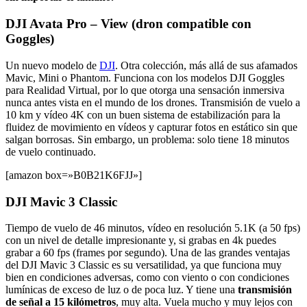
DJI Avata Pro – View (dron compatible con
Goggles)
Un nuevo modelo de
DJI
. Otra colección, más allá de sus afamados
Mavic, Mini o Phantom. Funciona con los modelos DJI Goggles
para Realidad Virtual, por lo que otorga una sensación inmersiva
nunca antes vista en el mundo de los drones. Transmisión de vuelo a
10 km y vídeo 4K con un buen sistema de estabilización para la
fluidez de movimiento en vídeos y capturar fotos en estático sin que
salgan borrosas. Sin embargo, un problema: solo tiene 18 minutos
de vuelo continuado.
[amazon box=»B0B21K6FJJ»]
DJI Mavic 3 Classic
Tiempo de vuelo de 46 minutos, vídeo en resolución 5.1K (a 50 fps)
con un nivel de detalle impresionante y, si grabas en 4k puedes
grabar a 60 fps (frames por segundo). Una de las grandes ventajas
del DJI Mavic 3 Classic es su versatilidad, ya que funciona muy
bien en condiciones adversas, como con viento o con condiciones
lumínicas de exceso de luz o de poca luz. Y tiene una
transmisión
de señal a 15 kilómetros
, muy alta. Vuela mucho y muy lejos con