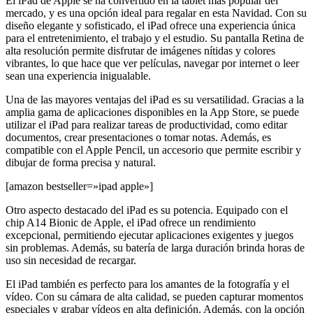
El iPad de Apple se ha convertido en la tablet más popular del
mercado, y es una opción ideal para regalar en esta Navidad. Con su
diseño elegante y sofisticado, el iPad ofrece una experiencia única
para el entretenimiento, el trabajo y el estudio. Su pantalla Retina de
alta resolución permite disfrutar de imágenes nítidas y colores
vibrantes, lo que hace que ver películas, navegar por internet o leer
sean una experiencia inigualable.
Una de las mayores ventajas del iPad es su versatilidad. Gracias a la
amplia gama de aplicaciones disponibles en la App Store, se puede
utilizar el iPad para realizar tareas de productividad, como editar
documentos, crear presentaciones o tomar notas. Además, es
compatible con el Apple Pencil, un accesorio que permite escribir y
dibujar de forma precisa y natural.
[amazon bestseller=»ipad apple»]
Otro aspecto destacado del iPad es su potencia. Equipado con el
chip A14 Bionic de Apple, el iPad ofrece un rendimiento
excepcional, permitiendo ejecutar aplicaciones exigentes y juegos
sin problemas. Además, su batería de larga duración brinda horas de
uso sin necesidad de recargar.
El iPad también es perfecto para los amantes de la fotografía y el
vídeo. Con su cámara de alta calidad, se pueden capturar momentos
especiales y grabar vídeos en alta definición. Además, con la opción