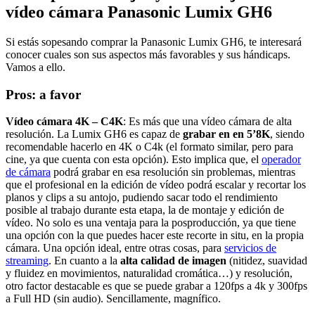
vídeo cámara Panasonic Lumix GH6
Si estás sopesando comprar la Panasonic Lumix GH6, te interesará
conocer cuales son sus aspectos más favorables y sus hándicaps.
Vamos a ello.
Pros: a favor
Vídeo cámara 4K – C4K
: Es más que una vídeo cámara de alta
resolución. La Lumix GH6 es capaz de
grabar en en 5’8K
, siendo
recomendable hacerlo en 4K o C4k (el formato similar, pero para
cine, ya que cuenta con esta opción). Esto implica que, el
operador
de cámara
podrá grabar en esa resolución sin problemas, mientras
que el profesional en la edición de vídeo podrá escalar y recortar los
planos y clips a su antojo, pudiendo sacar todo el rendimiento
posible al trabajo durante esta etapa, la de montaje y edición de
vídeo. No solo es una ventaja para la posproducción, ya que tiene
una opción con la que puedes hacer este recorte in situ, en la propia
cámara. Una opción ideal, entre otras cosas, para
servicios de
streaming
. En cuanto a la
alta calidad de imagen
(nitidez, suavidad
y fluidez en movimientos, naturalidad cromática…) y resolución,
otro factor destacable es que se puede grabar a 120fps a 4k y 300fps
a Full HD (sin audio). Sencillamente, magnífico.