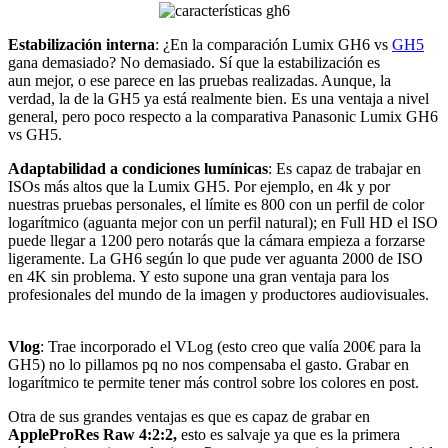
Estabilización interna
: ¿En la comparación Lumix GH6 vs
GH5
gana demasiado? No demasiado. Sí que la estabilización es
aun mejor, o ese parece en las pruebas realizadas. Aunque, la
verdad, la de la GH5 ya está realmente bien. Es una ventaja a nivel
general, pero poco respecto a la comparativa Panasonic Lumix GH6
vs GH5.
Adaptabilidad a condiciones lumínicas
: Es capaz de trabajar en
ISOs más altos que la Lumix GH5. Por ejemplo, en 4k y por
nuestras pruebas personales, el límite es 800 con un perfil de color
logarítmico (aguanta mejor con un perfil natural); en Full HD el ISO
puede llegar a 1200 pero notarás que la cámara empieza a forzarse
ligeramente. La GH6 según lo que pude ver aguanta 2000 de ISO
en 4K sin problema. Y esto supone una gran ventaja para los
profesionales del mundo de la imagen y productores audiovisuales.
Vlog
: Trae incorporado el VLog (esto creo que valía 200€ para la
GH5) no lo pillamos pq no nos compensaba el gasto. Grabar en
logarítmico te permite tener más control sobre los colores en post.
Otra de sus grandes ventajas es que es capaz de grabar en
AppleProRes Raw 4:2:2,
esto es salvaje ya que es la primera