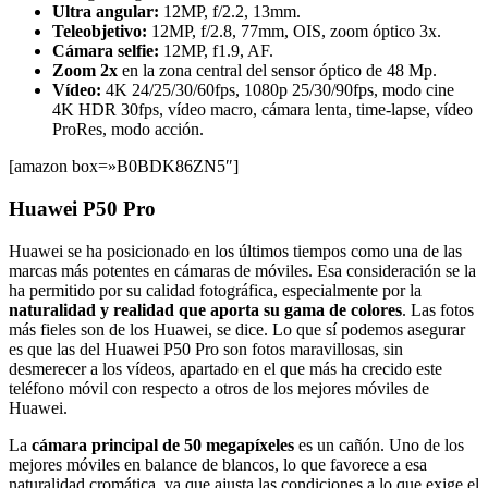
Ultra angular:
12MP, f/2.2, 13mm.
Teleobjetivo:
12MP, f/2.8, 77mm, OIS, zoom óptico 3x.
Cámara selfie:
12MP, f1.9, AF.
Zoom 2x
en la zona central del sensor óptico de 48 Mp.
Vídeo:
4K 24/25/30/60fps, 1080p 25/30/90fps, modo cine
4K HDR 30fps, vídeo macro, cámara lenta, time-lapse, vídeo
ProRes, modo acción.
[amazon box=»B0BDK86ZN5″]
Huawei P50 Pro
Huawei se ha posicionado en los últimos tiempos como una de las
marcas más potentes en cámaras de móviles. Esa consideración se la
ha permitido por su calidad fotográfica, especialmente por la
naturalidad y realidad que aporta su gama de colores
. Las fotos
más fieles son de los Huawei, se dice. Lo que sí podemos asegurar
es que las del Huawei P50 Pro son fotos maravillosas, sin
desmerecer a los vídeos, apartado en el que más ha crecido este
teléfono móvil con respecto a otros de los mejores móviles de
Huawei.
La
cámara principal de 50 megapíxeles
es un cañón. Uno de los
mejores móviles en balance de blancos, lo que favorece a esa
naturalidad cromática, ya que ajusta las condiciones a lo que exige el