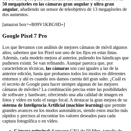
50 megapíxeles en las cámaras gran angular y ultra gran
angular
, añadiendo un sensor de teleobjetivo de 13 megapíxeles de
dos aumentos.
[amazon box=»B09V1KBG9D»]
Google Pixel 7 Pro
Los que llevamos con análisis de mejores cámaras de móvil algunos
años, sabemos que los Pixel son uno de los fijos en estas listas.
Además, cada modelo mejora al anterior, puliendo los hándicaps que
pudiesen existir. Se van refinando. Aunque parezca que, por
características técnicas,
las cámaras
son casi iguales a las de la
anterior edición, hasta que probamos todos los modos en diferentes
entornos y ahí es cuando nos damos cuenta del gran salto. ¿Cuál es
el secreto de Google para hacer siempre algunas de las mejores
cámaras de móviles? La combinación precisa entre las posibilidades
de software y hardware, ofreciendo una alta calidad de imagen en
fotos y vídeo en todo el rango focal. A destacar la gran mejora de su
sistema de Inteligencia Artificial (machine learning)
que permite
grandes avances en los modos automáticos, siendo estos mucho más
rápidos y precisos al encontrar los valores deseados para cada
captura fotográfica o en vídeo.
Cámara principal
: Samsung GN1 de 50 Mpx, tamaño de