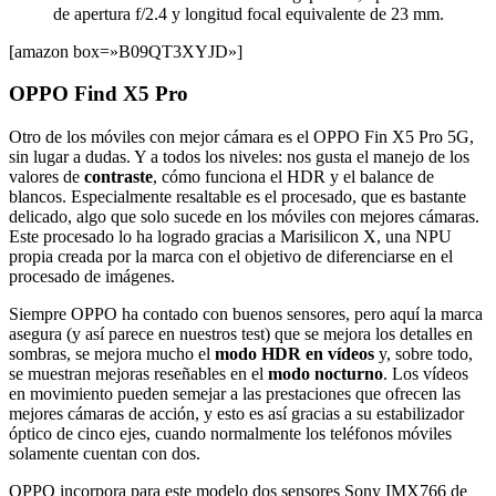
de apertura f/2.4 y longitud focal equivalente de 23 mm.
[amazon box=»B09QT3XYJD»]
OPPO Find X5 Pro
Otro de los móviles con mejor cámara es el OPPO Fin X5 Pro 5G,
sin lugar a dudas. Y a todos los niveles: nos gusta el manejo de los
valores de
contraste
, cómo funciona el HDR y el balance de
blancos. Especialmente resaltable es el procesado, que es bastante
delicado, algo que solo sucede en los móviles con mejores cámaras.
Este procesado lo ha logrado gracias a Marisilicon X, una NPU
propia creada por la marca con el objetivo de diferenciarse en el
procesado de imágenes.
Siempre OPPO ha contado con buenos sensores, pero aquí la marca
asegura (y así parece en nuestros test) que se mejora los detalles en
sombras, se mejora mucho el
modo HDR en vídeos
y, sobre todo,
se muestran mejoras reseñables en el
modo nocturno
. Los vídeos
en movimiento pueden semejar a las prestaciones que ofrecen las
mejores cámaras de acción, y esto es así gracias a su estabilizador
óptico de cinco ejes, cuando normalmente los teléfonos móviles
solamente cuentan con dos.
OPPO incorpora para este modelo dos sensores Sony IMX766 de