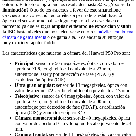
entorno. El telefoto logra buenos resultados hasta 3,5x. ¿Y sobre la
iluminación
? Otro de los aspectos a favor de este smartphone.
Gracias a una corrección automática a partir de la estabilización
óptica del sensor principal, se logra captar la luz deseada en el
momento ya que se logra
ampliar el tiempo de exposición y subir
la ISO
hasta niveles que no suelen verse en otros
móviles con buena
cámara de gama media
o de gama alta. Nos encanta su enfoque,
muy exacto y rápido, fluido.
Las características que muestra la cámara del Huawei P50 Pro son:
Principal
: sensor de 50 megapíxeles, óptica con valor de
apertura f/1.8, longitud focal equivalente a 23 mm,
autoenfoque láser y por detección de fase (PDAF) y
estabilización óptica (OIS).
Ultra gran angular
: sensor de 13 megapíxeles, óptica con
valor de apertura f/2.2 y longitud focal equivalente a 13 mm.
Teleobjetivo
: sensor de 64 megapíxeles, óptica con valor de
apertura f/3.5, longitud focal equivalente a 90 mm,
autoenfoque por detección de fase (PDAF), estabilización
óptica (OIS) y zoom telescópico 3,5x.
Cámara monocromática
: sensor de 40 megapíxeles, óptica
con valor de apertura f/1.6 y longitud focal equivalente de 23
mm.
Cámara frontal
: sensor de 13 megapíxeles, óptica con valor