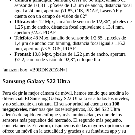
sensor de 1/1,31″, píxeles de 1,2 μm de ancho, distancia focal
igual a 24 mm, apertura ƒ/1.85, OIS, PDAF, Laser-AF y
cuenta con un campo de visión de 82°
Ultra-wide
: 12 Mpx, tamaño de sensor de 1/2,86″, píxeles de
1,25 μm de ancho, distancia focal equivalente a 13,4 mm,
apertura ƒ/2.2, PDAF
Telefoto
: 48 Mpx, tamaño de sensor de 1/2,55″, píxeles de
1,4 μm de ancho con binning, distancia focal igual a 116,2
mm, apertura ƒ/3.5, OIS, PDAF
Frontal
: 10,8 Mpx, píxeles de 1,22 μm de ancho, apertura
ƒ/2.2, campo de visión de 92,8°, enfoque fijo
[amazon box=»B0BDK2CZ8N»]
Samsung Galaxy S22 Ultra
Para elegir la mejor cámara de móvil, hemos tenido que acudir a lo
diferencial. El Samsung Galaxy S22 Ultra lo es a todos los niveles,
y no solamente en cámara. El sensor principal cuenta con
108
megapíxeles
, mientras que los teleobjetivos, 3X del S22 Ultra
además de rápido en enfoque y más luminosidad, es uno de los
sensores más pequeños del mercado. El segundo más pequeño,
concretamente. En
zoom
, disponemos de las mayores opciones que
ofrece un móvil en la actualidad y gracias a su fantástica app y su