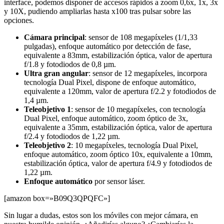
interface, podemos disponer de accesos rápidos a zoom 0,6x, 1x, 3x
y 10X, pudiendo ampliarlas hasta x100 tras pulsar sobre las
opciones.
Cámara principal
: sensor de 108 megapíxeles (1/1,33
pulgadas), enfoque automático por detección de fase,
equivalente a 83mm, estabilización óptica, valor de apertura
f/1.8 y fotodiodos de 0,8 µm.
Ultra gran angular
: sensor de 12 megapíxeles, incorpora
tecnología Dual Pixel, dispone de enfoque automático,
equivalente a 120mm, valor de apertura f/2.2 y fotodiodos de
1,4 µm.
Teleobjetivo 1
: sensor de 10 megapíxeles, con tecnología
Dual Pixel, enfoque automático, zoom óptico de 3x,
equivalente a 35mm, estabilización óptica, valor de apertura
f/2.4 y fotodiodos de 1,22 µm.
Teleobjetivo 2
: 10 megapíxeles, tecnología Dual Pixel,
enfoque automático, zoom óptico 10x, equivalente a 10mm,
estabilización óptica, valor de apertura f/4.9 y fotodiodos de
1,22 µm.
Enfoque automático
por sensor láser.
[amazon box=»B09Q3QPQFC»]
Sin lugar a dudas, estos son los móviles con mejor cámara, en