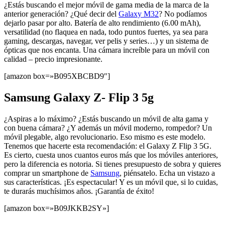
¿Estás buscando el mejor móvil de gama media de la marca de la
anterior generación? ¿Qué decir del
Galaxy M32
? No podíamos
dejarlo pasar por alto. Batería de alto rendimiento (6.00 mAh),
versatilidad (no flaquea en nada, todo puntos fuertes, ya sea para
gaming, descargas, navegar, ver pelis y series…) y un sistema de
ópticas que nos encanta. Una cámara increíble para un móvil con
calidad – precio impresionante.
[amazon box=»B095XBCBD9″]
Samsung Galaxy Z- Flip 3 5g
¿Aspiras a lo máximo? ¿Estás buscando un móvil de alta gama y
con buena cámara? ¿Y además un móvil moderno, rompedor? Un
móvil plegable, algo revolucionario. Eso mismo es este modelo.
Tenemos que hacerte esta recomendación: el Galaxy Z Flip 3 5G.
Es cierto, cuesta unos cuantos euros más que los móviles anteriores,
pero la diferencia es notoria. Si tienes presupuesto de sobra y quieres
comprar un smartphone de
Samsung
, piénsatelo. Echa un vistazo a
sus características. ¡Es espectacular! Y es un móvil que, si lo cuidas,
te durarás muchísimos años. ¡Garantía de éxito!
[amazon box=»B09JKKB2SY»]